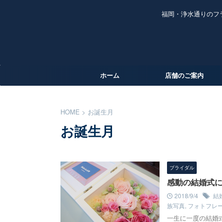
福岡・浄水通りのフ
ホーム
店舗のご案内
HOME
>
お誕生月
お誕生月
ブライダル
感動の結婚式
2018/9/4
結
族写真
,
フォトフレ
一生に一度の結婚