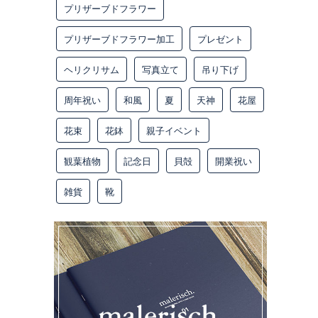
プリザーブドフラワー
プリザーブドフラワー加工
プレゼント
ヘリクリサム
写真立て
吊り下げ
周年祝い
和風
夏
天神
花屋
花束
花鉢
親子イベント
観葉植物
記念日
貝殻
開業祝い
雑貨
靴