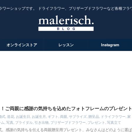
ラワーショップです。 ドライフラワー、プリザーブドフラワーなど各種フラ
オンラインストア
レッスン
Instagram
に！ご両親に感謝の気持ちを込めたフォトフレームのプレゼン
婚式
,
造花
,
お誕生日
,
お誕生月
,
ギフト
,
両親
,
サプライズ
,
贈呈品
,
ドライフラワー
,
家
ーム
,
写真
,
ブライダル
,
引き出物
,
プリザーブドフラワー
,
プレゼント
,
写真立て
式。感謝の気持ちを伝える両親贈呈用プレゼント、みなさんはどのように選ば