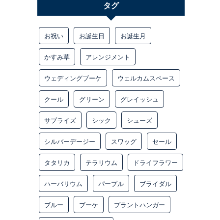
タグ
お祝い
お誕生日
お誕生月
かすみ草
アレンジメント
ウェディングブーケ
ウェルカムスペース
クール
グリーン
グレイッシュ
サプライズ
シック
シューズ
シルバーデージー
スワッグ
セール
タタリカ
テラリウム
ドライフラワー
ハーバリウム
パープル
ブライダル
ブルー
ブーケ
プラントハンガー