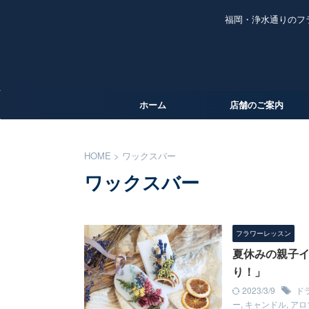
福岡・浄水通りのフ
ホーム
店舗のご案内
HOME
>
ワックスバー
ワックスバー
フラワーレッスン
夏休みの親子イ
り！」
2023/3/9
ド
ー
,
キャンドル
,
アロ