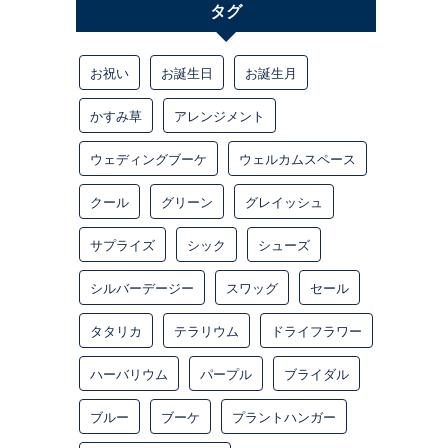
タグ
お祝い
お誕生日
お誕生月
かすみ草
アレンジメント
ウェディングブーケ
ウェルカムスペース
クール
グリーン
グレイッシュ
サプライズ
シック
シューズ
シルバーデージー
スワッグ
セール
タタリカ
テラリウム
ドライフラワー
ハーバリウム
パープル
ブライダル
ブルー
ブーケ
プラントハンガー