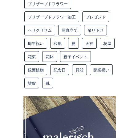
プリザーブドフラワー
プリザーブドフラワー加工
プレゼント
ヘリクリサム
写真立て
吊り下げ
周年祝い
和風
夏
天神
花屋
花束
花鉢
親子イベント
観葉植物
記念日
貝殻
開業祝い
雑貨
靴