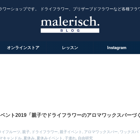
ラワーショップです。 ドライフラワー、プリザーブドフラワーなど各種フラ
オンラインストア
レッスン
Instagram
ベント2019「親子でドライフラワーのアロマワックスバーづ
ライフルーツ
,
親子
,
ドライフラワー
,
親子イベント
,
アロマワックスバー
,
ワックスバ
マキャンドル
,
夏休み
,
夏休みイベント
,
子連れ
,
自由研究