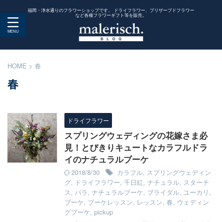
福岡・浄水通りのフラワーショップです。 ドライフラワー、プリザーブドフラワー
など各種フラワーギフト等を販売。
HOME
>
春
春
ドライフラワー
スプリングウェディングの花嫁さま必
見！とびきりキュートなカラフルドラ
イのナチュラルブーケ
2018/8/30
カラフル
,
スプリングウェディン
グ
,
ドライフラワー
,
千日紅
,
ナチュラル
,
スターチ
ス
,
バラ
,
ナチュラルブーケ
,
ブライダル
,
ユーカリ
,
ブーケ
,
ブーケレッスン
,
レッスン
,
春
,
ウェディン
グブーケ
,
pickup