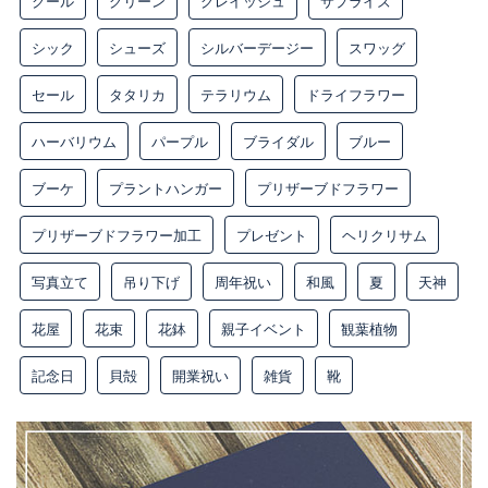
クール
グリーン
グレイッシュ
サプライズ
シック
シューズ
シルバーデージー
スワッグ
セール
タタリカ
テラリウム
ドライフラワー
ハーバリウム
パープル
ブライダル
ブルー
ブーケ
プラントハンガー
プリザーブドフラワー
プリザーブドフラワー加工
プレゼント
ヘリクリサム
写真立て
吊り下げ
周年祝い
和風
夏
天神
花屋
花束
花鉢
親子イベント
観葉植物
記念日
貝殻
開業祝い
雑貨
靴