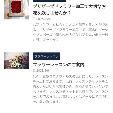
プリザーブドフラワー加工で大切なお
花を残しませんか？
2025/3/24
お花（生花）を枯らすことなく保存することができ
る「プリザーブドフラワー加工」で、記念のブーケ
やプロポーズで贈られた大切なお花を思い出と一緒
に残しませんか？
フラワーレッスン
フラワーレッスンのご案内
2023/3/9
只今、新型コロナウィルスの流行により、レッスン
を休止しております。以前、レッスンチケットをご
購入いただいたお客様のみ、対応させていただいて
おります。レッスンチケットをお持ちで、レッスン
をご希望の方は、お電話もしくはメールにてご予約
をお願い致します。