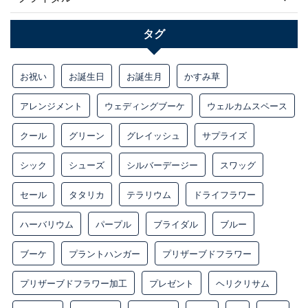
タグ
お祝い
お誕生日
お誕生月
かすみ草
アレンジメント
ウェディングブーケ
ウェルカムスペース
クール
グリーン
グレイッシュ
サプライズ
シック
シューズ
シルバーデージー
スワッグ
セール
タタリカ
テラリウム
ドライフラワー
ハーバリウム
パープル
ブライダル
ブルー
ブーケ
プラントハンガー
プリザーブドフラワー
プリザーブドフラワー加工
プレゼント
ヘリクリサム