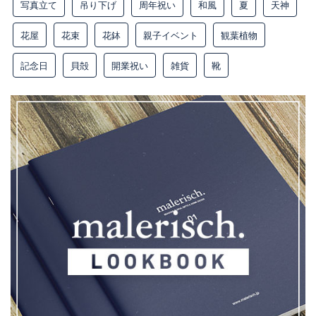
写真立て
吊り下げ
周年祝い
和風
夏
天神
花屋
花束
花鉢
親子イベント
観葉植物
記念日
貝殻
開業祝い
雑貨
靴