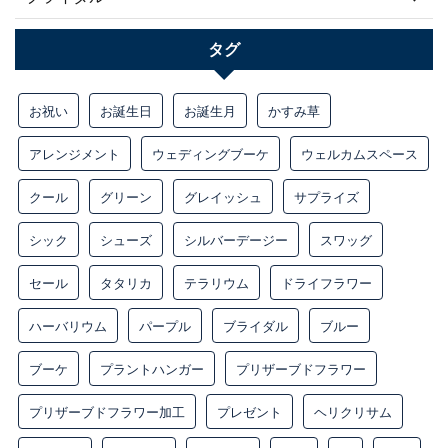
タグ
お祝い
お誕生日
お誕生月
かすみ草
アレンジメント
ウェディングブーケ
ウェルカムスペース
クール
グリーン
グレイッシュ
サプライズ
シック
シューズ
シルバーデージー
スワッグ
セール
タタリカ
テラリウム
ドライフラワー
ハーバリウム
パープル
ブライダル
ブルー
ブーケ
プラントハンガー
プリザーブドフラワー
プリザーブドフラワー加工
プレゼント
ヘリクリサム