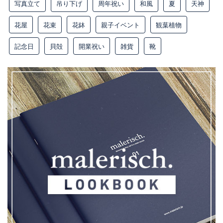
写真立て
吊り下げ
周年祝い
和風
夏
天神
花屋
花束
花鉢
親子イベント
観葉植物
記念日
貝殻
開業祝い
雑貨
靴