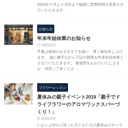
2020年11月より12月まで臨時に営業時間を変更させ
ていただきます。
お知らせ
年末年始休業のお知らせ
2023/3/9
平素は格別のお引き立てを賜り、厚く御礼申し上げ
ます。 誠に勝手ながら下記の期間を年末年始休業と
させていただきます。 御迷惑をおかけいたします
が、何卒ご了承くださ ...
フラワーレッスン
夏休みの親子イベント2019「親子でド
ライフラワーのアロマワックスバーづ
くり！」
2023/3/9
いよいよ待ちに待った子どもたちの夏休みがやって