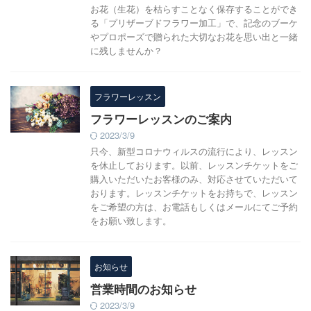
お花（生花）を枯らすことなく保存することができ
る「プリザーブドフラワー加工」で、記念のブーケ
やプロポーズで贈られた大切なお花を思い出と一緒
に残しませんか？
フラワーレッスン
フラワーレッスンのご案内
2023/3/9
只今、新型コロナウィルスの流行により、レッスン
を休止しております。以前、レッスンチケットをご
購入いただいたお客様のみ、対応させていただいて
おります。レッスンチケットをお持ちで、レッスン
をご希望の方は、お電話もしくはメールにてご予約
をお願い致します。
お知らせ
営業時間のお知らせ
2023/3/9