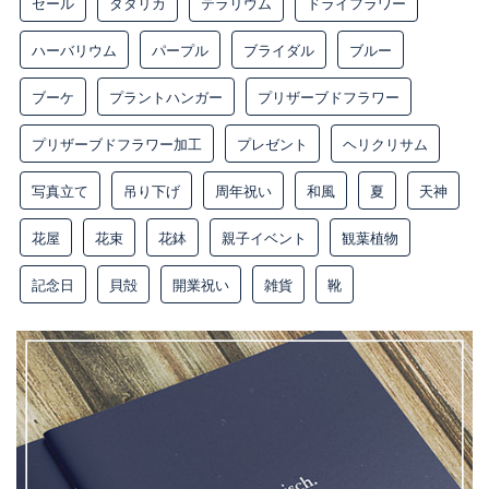
セール
タタリカ
テラリウム
ドライフラワー
ハーバリウム
パープル
ブライダル
ブルー
ブーケ
プラントハンガー
プリザーブドフラワー
プリザーブドフラワー加工
プレゼント
ヘリクリサム
写真立て
吊り下げ
周年祝い
和風
夏
天神
花屋
花束
花鉢
親子イベント
観葉植物
記念日
貝殻
開業祝い
雑貨
靴