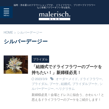
福岡・浄水通りのフラワーショップです。 ドライフラワー、プリザーブドフラワー
など各種フラワーギフト等を販売。
HOME
>
シルバーデージー
シルバーデージー
ブライダル
「結婚式でドライフラワーのブーケを
持ちたい！」新婦様必見！
2023/3/9
オーダーメイド
,
ドライフラワー
,
ブライダル
,
ブーケ
,
結婚式
,
ブライダルブーケ
,
シ
ルバーデージー
,
ヘリクリサム
新婦様必見！会場とドレスに似合う、かわいい ! と
思えるドライフラワーのブーケをご紹介します！