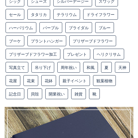
シック
シューズ
シルバーデージー
スワッグ
セール
タタリカ
テラリウム
ドライフラワー
ハーバリウム
パープル
ブライダル
ブルー
ブーケ
プラントハンガー
プリザーブドフラワー
プリザーブドフラワー加工
プレゼント
ヘリクリサム
写真立て
吊り下げ
周年祝い
和風
夏
天神
花屋
花束
花鉢
親子イベント
観葉植物
記念日
貝殻
開業祝い
雑貨
靴