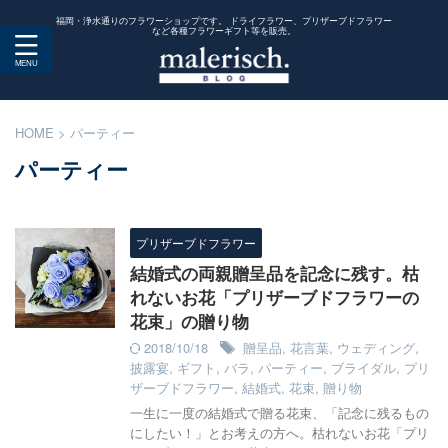
福岡・浄水通りのフラワーショップです。 ドライフラワー、プリザーブドフラワー
など各種フラワーギフト等を販売。
HOME
>
パーティー
パーティー
プリザーブドフラワー
結婚式の両親贈呈品を記念に残す。枯
れないお花「プリザーブドフラワーの
花束」の贈り物
2018/10/18
贈呈品
,
花言葉
,
ウェディング
,
披露宴
,
ギフト
,
バラ
,
パーティー
,
ブライダル
,
プリ
ザーブドフラワー
,
結婚式
,
花束
,
贈り物
一生に一度の結婚式で贈る花束、「記念に残るもの
にしたい！」とお考えの方へ。枯れないお花「プリ