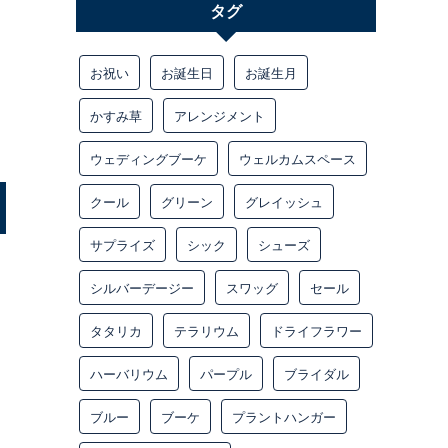
タグ
お祝い
お誕生日
お誕生月
かすみ草
アレンジメント
ウェディングブーケ
ウェルカムスペース
クール
グリーン
グレイッシュ
サプライズ
シック
シューズ
シルバーデージー
スワッグ
セール
タタリカ
テラリウム
ドライフラワー
ハーバリウム
パープル
ブライダル
ブルー
ブーケ
プラントハンガー