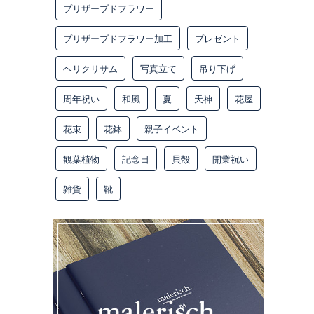
プリザーブドフラワー
プリザーブドフラワー加工
プレゼント
ヘリクリサム
写真立て
吊り下げ
周年祝い
和風
夏
天神
花屋
花束
花鉢
親子イベント
観葉植物
記念日
貝殻
開業祝い
雑貨
靴