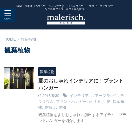
福岡・浄水通りのフラワーショップです。 ドライフラワー、プリザーブドフラワー
など各種フラワーギフト等を販売。
HOME
>
観葉植物
観葉植物
観葉植物
夏のおしゃれインテリアに！プラント
ハンガー
2018/8/30
インテリア
,
エアープランツ
,
テ
ラリウム
,
プラントハンガー
,
吊り下げ
,
夏
,
観葉植
物
,
鉢植え
,
鉢物
観葉植物をよりおしゃれに演出するアイテム、プラ
ントハンガーを紹介します！