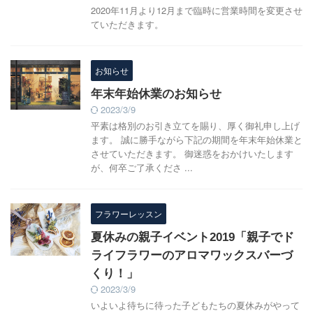
2020年11月より12月まで臨時に営業時間を変更させ
ていただきます。
お知らせ
年末年始休業のお知らせ
2023/3/9
平素は格別のお引き立てを賜り、厚く御礼申し上げ
ます。 誠に勝手ながら下記の期間を年末年始休業と
させていただきます。 御迷惑をおかけいたします
が、何卒ご了承くださ ...
フラワーレッスン
夏休みの親子イベント2019「親子でド
ライフラワーのアロマワックスバーづ
くり！」
2023/3/9
いよいよ待ちに待った子どもたちの夏休みがやって