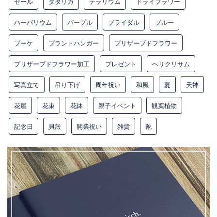
セール
タタリカ
テラリウム
ドライフラワー
ハーバリウム
パープル
ブライダル
ブルー
ブーケ
プラントハンガー
プリザーブドフラワー
プリザーブドフラワー加工
プレゼント
ヘリクリサム
写真立て
吊り下げ
周年祝い
和風
夏
天神
花屋
花束
花鉢
親子イベント
観葉植物
記念日
貝殻
開業祝い
雑貨
靴