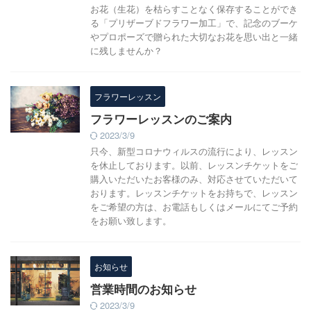
お花（生花）を枯らすことなく保存することができ
る「プリザーブドフラワー加工」で、記念のブーケ
やプロポーズで贈られた大切なお花を思い出と一緒
に残しませんか？
フラワーレッスン
フラワーレッスンのご案内
2023/3/9
只今、新型コロナウィルスの流行により、レッスン
を休止しております。以前、レッスンチケットをご
購入いただいたお客様のみ、対応させていただいて
おります。レッスンチケットをお持ちで、レッスン
をご希望の方は、お電話もしくはメールにてご予約
をお願い致します。
お知らせ
営業時間のお知らせ
2023/3/9