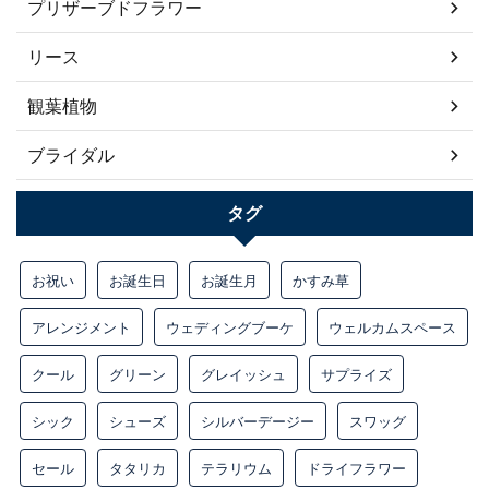
プリザーブドフラワー
リース
観葉植物
ブライダル
タグ
お祝い
お誕生日
お誕生月
かすみ草
アレンジメント
ウェディングブーケ
ウェルカムスペース
クール
グリーン
グレイッシュ
サプライズ
シック
シューズ
シルバーデージー
スワッグ
セール
タタリカ
テラリウム
ドライフラワー