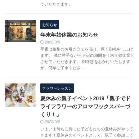
ていただきます。
お知らせ
年末年始休業のお知らせ
2023/3/9
平素は格別のお引き立てを賜り、厚く御礼申し上げ
ます。 誠に勝手ながら下記の期間を年末年始休業と
させていただきます。 御迷惑をおかけいたします
が、何卒ご了承くださ ...
フラワーレッスン
夏休みの親子イベント2019「親子でド
ライフラワーのアロマワックスバーづ
くり！」
2023/3/9
いよいよ待ちに待った子どもたちの夏休みがやって
きます！夏休みのイベントとして、親子で参加して