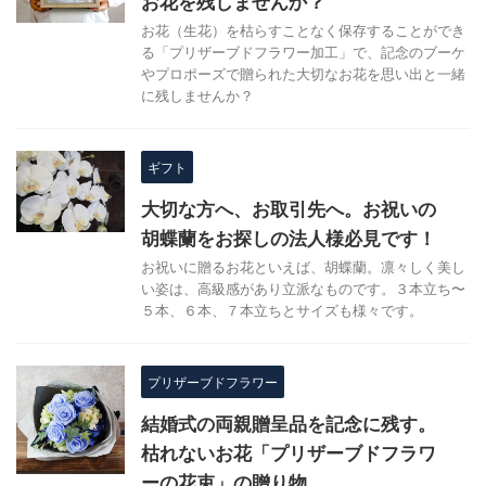
お花を残しませんか？
お花（生花）を枯らすことなく保存することができ
る「プリザーブドフラワー加工」で、記念のブーケ
やプロポーズで贈られた大切なお花を思い出と一緒
に残しませんか？
ギフト
大切な方へ、お取引先へ。お祝いの
胡蝶蘭をお探しの法人様必見です！
お祝いに贈るお花といえば、胡蝶蘭。凛々しく美し
い姿は、高級感があり立派なものです。３本立ち〜
５本、６本、７本立ちとサイズも様々です。
プリザーブドフラワー
結婚式の両親贈呈品を記念に残す。
枯れないお花「プリザーブドフラワ
ーの花束」の贈り物