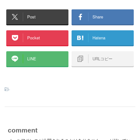
Post
Share
Pocket
Hatena
LINE
URLコピー
-
comment