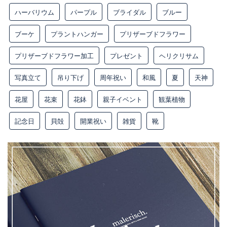
ハーバリウム
パープル
ブライダル
ブルー
ブーケ
プラントハンガー
プリザーブドフラワー
プリザーブドフラワー加工
プレゼント
ヘリクリサム
写真立て
吊り下げ
周年祝い
和風
夏
天神
花屋
花束
花鉢
親子イベント
観葉植物
記念日
貝殻
開業祝い
雑貨
靴