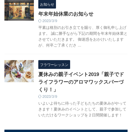
お知らせ
年末年始休業のお知らせ
2023/3/9
平素は格別のお引き立てを賜り、厚く御礼申し上げ
ます。 誠に勝手ながら下記の期間を年末年始休業と
させていただきます。 御迷惑をおかけいたします
が、何卒ご了承くださ ...
フラワーレッスン
夏休みの親子イベント2019「親子でド
ライフラワーのアロマワックスバーづ
くり！」
2023/3/9
いよいよ待ちに待った子どもたちの夏休みがやって
きます！夏休みのイベントとして、親子で参加して
いただけるワークショップを２日間開催します！