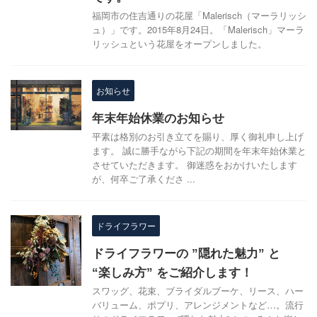
福岡市の住吉通りの花屋「Malerisch（マーラリッシ
ュ）」です。2015年8月24日。「Malerisch」マーラ
リッシュという花屋をオープンしました。
お知らせ
年末年始休業のお知らせ
平素は格別のお引き立てを賜り、厚く御礼申し上げ
ます。 誠に勝手ながら下記の期間を年末年始休業と
させていただきます。 御迷惑をおかけいたします
が、何卒ご了承くださ ...
ドライフラワー
ドライフラワーの ”隠れた魅力” と
“楽しみ方” をご紹介します！
スワッグ、花束、ブライダルブーケ、リース、ハー
バリューム、ポプリ、アレンジメントなど…。流行