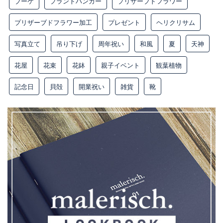
ブーケ
プラントハンガー
プリザーブドフラワー
プリザーブドフラワー加工
プレゼント
ヘリクリサム
写真立て
吊り下げ
周年祝い
和風
夏
天神
花屋
花束
花鉢
親子イベント
観葉植物
記念日
貝殻
開業祝い
雑貨
靴