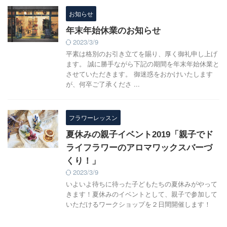
お知らせ
年末年始休業のお知らせ
2023/3/9
平素は格別のお引き立てを賜り、厚く御礼申し上げ
ます。 誠に勝手ながら下記の期間を年末年始休業と
させていただきます。 御迷惑をおかけいたします
が、何卒ご了承くださ ...
フラワーレッスン
夏休みの親子イベント2019「親子でド
ライフラワーのアロマワックスバーづ
くり！」
2023/3/9
いよいよ待ちに待った子どもたちの夏休みがやって
きます！夏休みのイベントとして、親子で参加して
いただけるワークショップを２日間開催します！