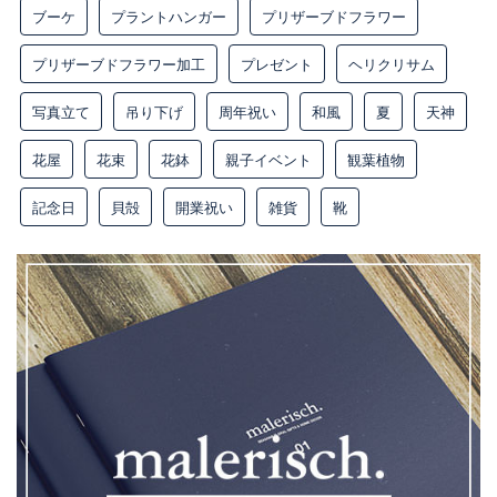
ブーケ
プラントハンガー
プリザーブドフラワー
プリザーブドフラワー加工
プレゼント
ヘリクリサム
写真立て
吊り下げ
周年祝い
和風
夏
天神
花屋
花束
花鉢
親子イベント
観葉植物
記念日
貝殻
開業祝い
雑貨
靴