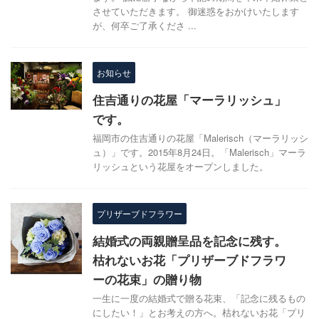
させていただきます。 御迷惑をおかけいたします
が、何卒ご了承くださ ...
お知らせ
住吉通りの花屋「マーラリッシュ」
です。
福岡市の住吉通りの花屋「Malerisch（マーラリッシ
ュ）」です。2015年8月24日。「Malerisch」マーラ
リッシュという花屋をオープンしました。
プリザーブドフラワー
結婚式の両親贈呈品を記念に残す。
枯れないお花「プリザーブドフラワ
ーの花束」の贈り物
一生に一度の結婚式で贈る花束、「記念に残るもの
にしたい！」とお考えの方へ。枯れないお花「プリ