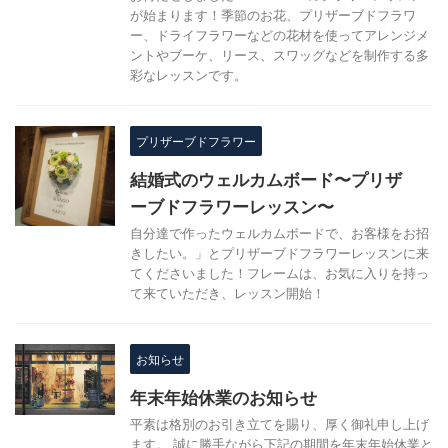
が始まります！季節のお花、プリザーブドフラワ
ー、ドライフラワーなどの花材を使ってアレンジメ
ントやブーケ、リース、スワッグなどを制作する多
彩なレッスンです。
プリザーブドフラワー
結婚式のウェルカムボード〜プリザ
ーブドフラワーレッスン〜
自分達で作ったウェルカムボードで、お客様をお招
きしたい。」とプリザーブドフラワーレッスンに来
てくださいました！フレームは、お気に入りを持っ
て来ていただき、レッスン開始！
お知らせ
年末年始休業のお知らせ
平素は格別のお引き立てを賜り、厚く御礼申し上げ
ます。 誠に勝手ながら下記の期間を年末年始休業と