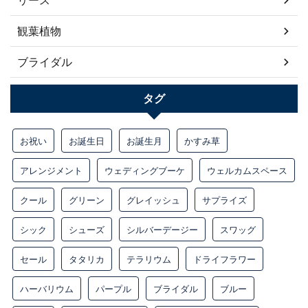
観葉植物
ブライダル
タグ
お祝い
お誕生日
お誕生月
かすみ草
アレンジメント
ウェディングブーケ
ウェルカムスペース
クール
グリーン
グレイッシュ
サプライズ
シック
シューズ
シルバーデージー
スワッグ
セール
タタリカ
テラリウム
ドライフラワー
ハーバリウム
パープル
ブライダル
ブルー