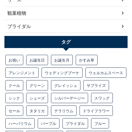
観葉植物
ブライダル
タグ
お祝い
お誕生日
お誕生月
かすみ草
アレンジメント
ウェディングブーケ
ウェルカムスペース
クール
グリーン
グレイッシュ
サプライズ
シック
シューズ
シルバーデージー
スワッグ
セール
タタリカ
テラリウム
ドライフラワー
ハーバリウム
パープル
ブライダル
ブルー