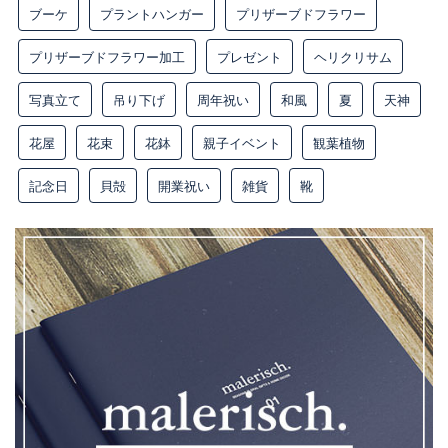
ブーケ
プラントハンガー
プリザーブドフラワー
プリザーブドフラワー加工
プレゼント
ヘリクリサム
写真立て
吊り下げ
周年祝い
和風
夏
天神
花屋
花束
花鉢
親子イベント
観葉植物
記念日
貝殻
開業祝い
雑貨
靴