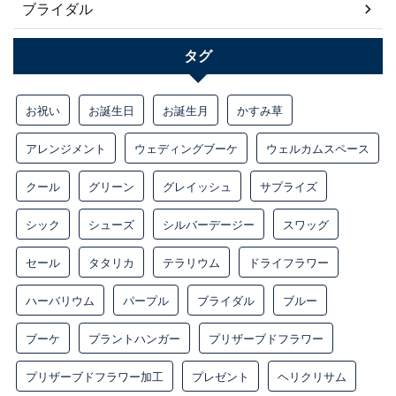
ブライダル
タグ
お祝い
お誕生日
お誕生月
かすみ草
アレンジメント
ウェディングブーケ
ウェルカムスペース
クール
グリーン
グレイッシュ
サプライズ
シック
シューズ
シルバーデージー
スワッグ
セール
タタリカ
テラリウム
ドライフラワー
ハーバリウム
パープル
ブライダル
ブルー
ブーケ
プラントハンガー
プリザーブドフラワー
プリザーブドフラワー加工
プレゼント
ヘリクリサム