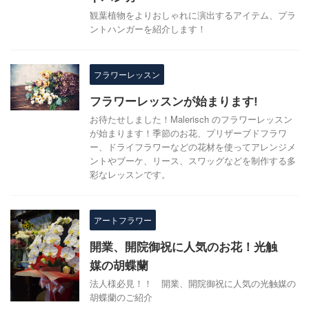
観葉植物をよりおしゃれに演出するアイテム、プラ
ントハンガーを紹介します！
フラワーレッスン
フラワーレッスンが始まります!
お待たせしました！Malerisch のフラワーレッスン
が始まります！季節のお花、プリザーブドフラワ
ー、ドライフラワーなどの花材を使ってアレンジメ
ントやブーケ、リース、スワッグなどを制作する多
彩なレッスンです。
アートフラワー
開業、開院御祝に人気のお花！光触
媒の胡蝶蘭
法人様必見！！ 開業、開院御祝に人気の光触媒の
胡蝶蘭のご紹介