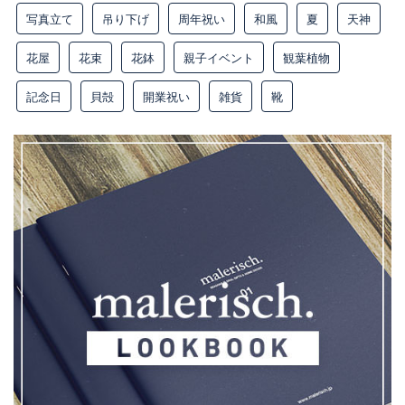
写真立て
吊り下げ
周年祝い
和風
夏
天神
花屋
花束
花鉢
親子イベント
観葉植物
記念日
貝殻
開業祝い
雑貨
靴