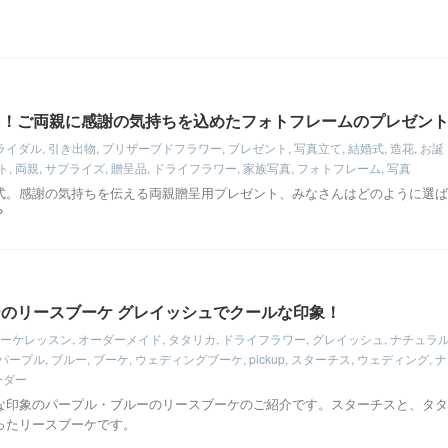
に！ご両親に感謝の気持ちを込めたフォトフレームのプレゼン
ライダル
,
引き出物
,
プリザーブドフラワー
,
プレゼント
,
写真立て
,
結婚式
,
造花
,
お誕
ト
,
両親
,
サプライズ
,
贈呈品
,
ドライフラワー
,
家族写真
,
フォトフレーム
,
写真
式。感謝の気持ちを伝える両親贈呈用プレゼント、みなさんはどのように選ば
？
のリースブーケ グレイッシュでクールな印象！
ーケレッスン
,
オーダーメイド
,
タタリカ
,
ドライフラワー
,
グレイッシュ
,
ナチュラ
パープル
,
ブルー
,
ブーケ
,
ウェディングブーケ
,
pickup
,
スターチス
,
ウェディング
,
ナ
ーダー
な印象のパープル・ブルーのリースブーケのご紹介です。スターチスと、タタ
ったリースブーケです。