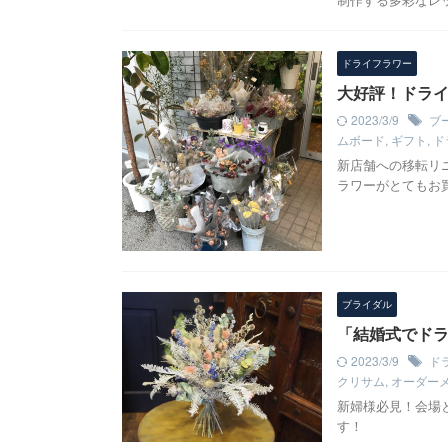
ドライフラワー
大好評！ドラ
2023/3/9
ブ
ムボード
,
ギフト
,
ド
新店舗への移転リ
ラワーがとてもお
ブライダル
「結婚式でド
2023/3/9
ド
クリサム
,
オーダー
新婦様必見！会場
す！