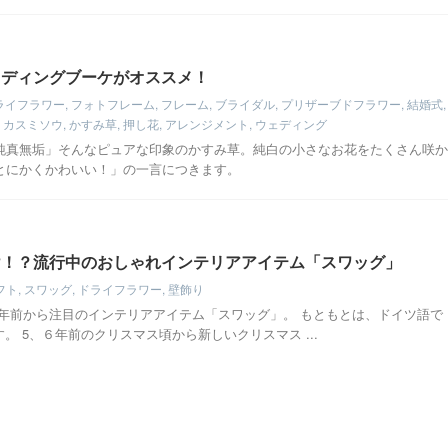
ェディングブーケがオススメ！
ライフラワー
,
フォトフレーム
,
フレーム
,
ブライダル
,
プリザーブドフラワー
,
結婚式
,
,
カスミソウ
,
かすみ草
,
押し花
,
アレンジメント
,
ウェディング
純真無垢」そんなピュアな印象のかすみ草。純白の小さなお花をたくさん咲か
とにかくかわいい！」の一言につきます。
け！？流行中のおしゃれインテリアアイテム「スワッグ」
フト
,
スワッグ
,
ドライフラワー
,
壁飾り
数年前から注目のインテリアアイテム「スワッグ」。 もともとは、ドイツ語で
す。 5、６年前のクリスマス頃から新しいクリスマス ...