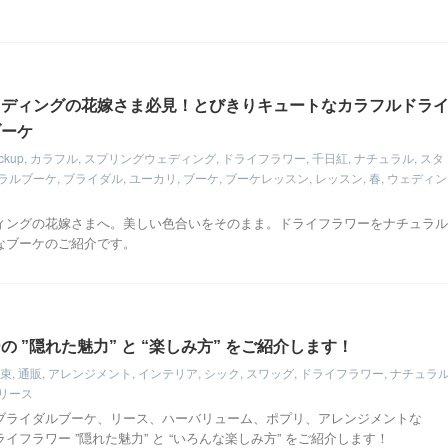
ェディングの花嫁さま必見！とびきりキュートなカラフルドラ
ブーケ
ckup
,
カラフル
,
スプリングウェディング
,
ドライフラワー
,
千日紅
,
ナチュラル
,
スタ
ラルブーケ
,
ブライダル
,
ユーカリ
,
ブーケ
,
ブーケレッスン
,
レッスン
,
春
,
ウェディン
ィングの花嫁さまへ。美しい色合いをそのまま。ドライフラワーをナチュラル
なブーケのご紹介です。
 ”隠れた魅力” と “楽しみ方” をご紹介します！
束
,
通販
,
アレンジメント
,
インテリア
,
シック
,
スワッグ
,
ドライフラワー
,
ナチュラ
リース
ブライダルブーケ、リース、ハーバリューム、ポプリ、アレンジメントな
イフラワー ”隠れた魅力” と “いろんな楽しみ方” をご紹介します！