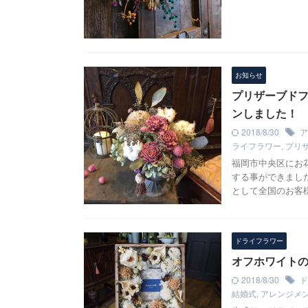
お知らせ
プリザーブドフラ
ンしました！
2018/8/30
ア
ライフラワー
,
プリ
福岡市中央区にお
する事ができまし
として全国のお客
ドライフラワー
オフホワイトの
2018/8/30
ド
結婚式
,
アレンジメ