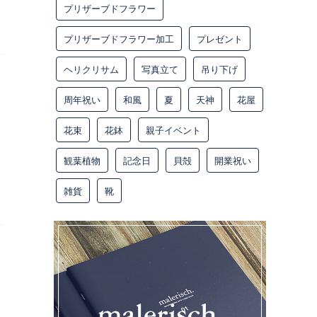
プリザーブドフラワー
プリザーブドフラワー加工
プレゼント
ヘリクリサム
写真立て
吊り下げ
周年祝い
和風
夏
天神
花屋
花束
花鉢
親子イベント
観葉植物
記念日
貝殻
開業祝い
雑貨
靴