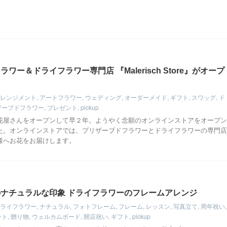
ワー＆ドライフラワー専門店 『Malerisch Store』がオープ
レンジメント
,
アートフラワー
,
ウェディング
,
オーダーメイド
,
ギフト
,
スワッグ
,
ド
ザーブドフラワー
,
プレゼント
,
pickup
花屋さんをオープンして早２年。ようやく念願のオンラインストアをオープン
た。オンラインストアでは、プリザーブドフラワーとドライフラワーの専門店
様へお花をお届けします。
ナチュラルな印象 ドライフラワーのフレームアレンジ
ライフラワー
,
ナチュラル
,
フォトフレーム
,
フレーム
,
レッスン
,
写真立て
,
周年祝い
,
ント
,
贈り物
,
ウェルカムボード
,
開店祝い
,
ギフト
,
pickup