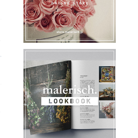
く
ト
,
レ