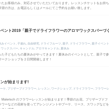
いたお客様のみ、対応させていただいております。レッスンチケットをお持ち
希望の方は、お電話もしくはメールにてご予約をお願い致します。
ベント2019「親子でドライフラワーのアロマワックスバーづ
休みイベント
,
子連れ
,
自由研究
,
ドライフルーツ
,
親子
,
ドライフラワー
,
親子イベン
,
ワックスバー
,
キャンドル
,
アロマキャンドル
,
夏休み
った子どもたちの夏休みがやってきます！夏休みのイベントとして、親子で参
ワークショップを２日間開催します！
ンが始まります!
ーケ
,
プリザーブドフラワー
,
レッスン
,
ワークショップ
,
ドライフラワー
,
フラワー
Malerisch のフラワーレッスンが始まります！季節のお花、プリザーブドフ
ラワーなどの花材を使ってアレンジメントやブーケ、リース、スワッグなどを
ッスンです。