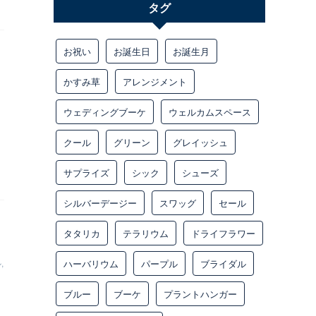
タグ
お祝い
お誕生日
お誕生月
イ
かすみ草
アレンジメント
ウェディングブーケ
ウェルカムスペース
クール
グリーン
グレイッシュ
サプライズ
シック
シューズ
シルバーデージー
スワッグ
セール
タタリカ
テラリウム
ドライフラワー
ハーバリウム
パープル
ブライダル
ル
,
ブルー
ブーケ
プラントハンガー