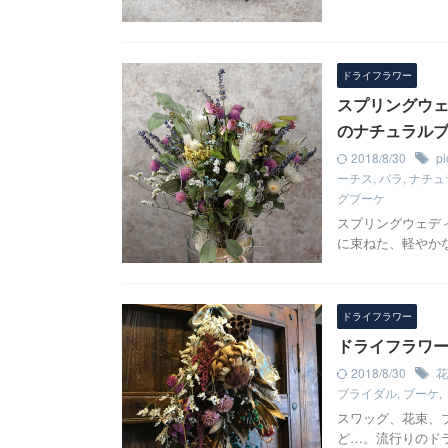
ドライフラワー
スプリングウ
のナチュラル
2018/8/30
pi
ーチス
,
バラ
,
ナチュ
グブーケ
スプリングウェデ
に束ねた、軽やか
ドライフラワー
ドライフラワーの
2018/8/30
花
ブライダル
,
ブーケ
,
スワッグ、花束、
ど…。流行りのドラ