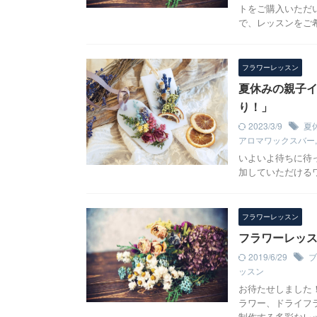
トをご購入いただ
で、レッスンをご
フラワーレッスン
夏休みの親子イ
り！」
2023/3/9
夏
アロマワックスバー
いよいよ待ちに待
加していただける
フラワーレッスン
フラワーレッス
2019/6/29
ブ
ッスン
お待たせしました！
ラワー、ドライフ
制作する多彩なレ