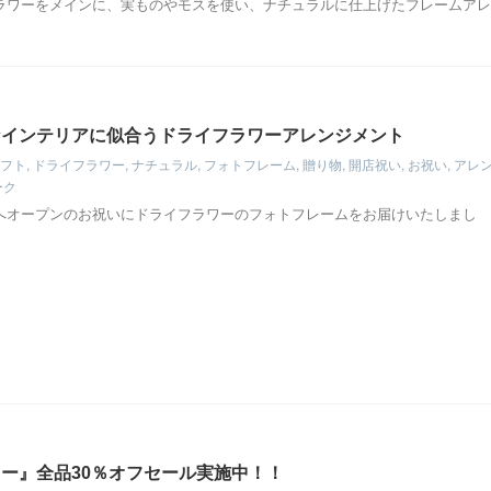
ラワーをメインに、実ものやモスを使い、ナチュラルに仕上げたフレームアレ
なインテリアに似合うドライフラワーアレンジメント
フト
,
ドライフラワー
,
ナチュラル
,
フォトフレーム
,
贈り物
,
開店祝い
,
お祝い
,
アレ
ーク
へオープンのお祝いにドライフラワーのフォトフレームをお届けいたしまし
ー』全品30％オフセール実施中！！