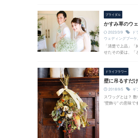
ブライダル
かすみ草のウ
2023/3/9
ド
ウェディングブーケ
「清楚で上品」「
せたその姿は、「
ドライフラワー
壁に吊るすだ
2018/9/5
ギ
スワッグとは？ 
”壁飾り” の意味で