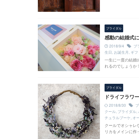
ブライダル
感動の結婚式
2018/9/4
ブ
生日
,
お誕生月
,
ギフ
一生に一度の結婚
れるのでしょうか
ブライダル
ドライフラワー
2018/8/30
ブ
クール
,
ブライダル
,
チュラルブーケ
,
オ
クールでオシャレ
リカをメインに作